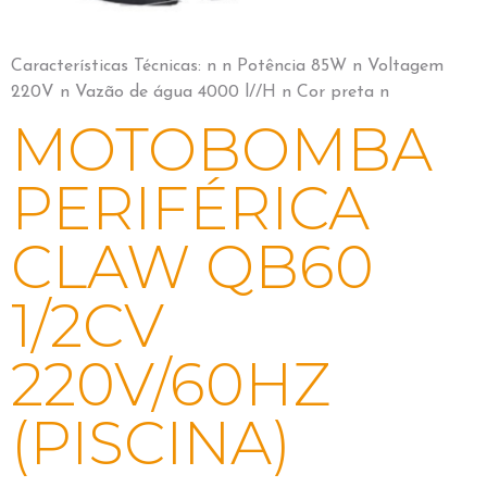
Características Técnicas: n n Potência 85W n Voltagem
220V n Vazão de água 4000 l//H n Cor preta n
MOTOBOMBA
PERIFÉRICA
CLAW QB60
1/2CV
220V/60HZ
(PISCINA)