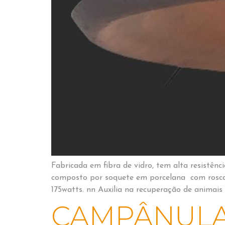
Fabricada em fibra de vidro, tem alta resistên
composto por soquete em porcelana com rosca
175watts. nn Auxilia na recuperação de animai
CAMPÂNULA