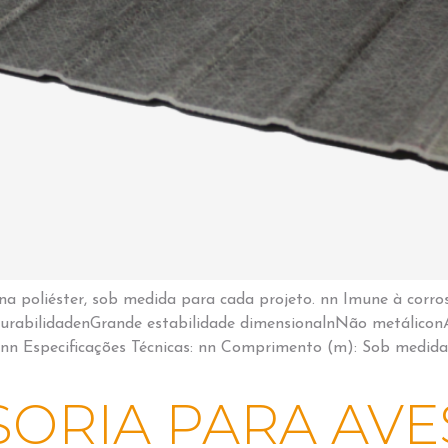
ina poliéster, sob medida para cada projeto. nn Imune à corro
DurabilidadenGrande estabilidade dimensionalnNão metálico
o nn Especificações Técnicas: nn Comprimento (m): Sob medi
SORIA PARA AVE