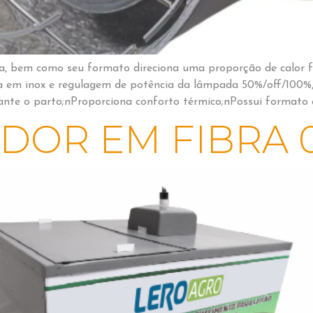
cia, bem como seu formato direciona uma proporção de calor f
 em inox e regulagem de potência da lâmpada 50%/off/100%
rante o parto;nProporciona conforto térmico;nPossui formato 
OR EM FIBRA 0