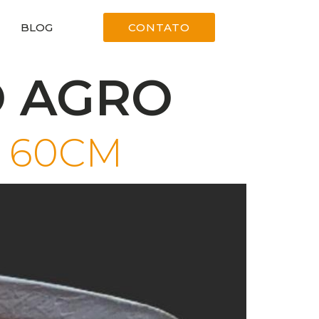
BLOG
CONTATO
O AGRO
 60CM