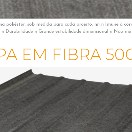
na poliéster, sob medida para cada projeto. nn n Imune à corr
V n Durabilidade n Grande estabilidade dimensional n Não m
PA EM FIBRA 50