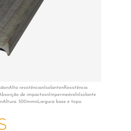
sãonAlta resistêncianIsolantenResistência
nAbsorção de impactosnImpermeávelnIsolante
danAltura: 500mmnLargura base e topo:
S