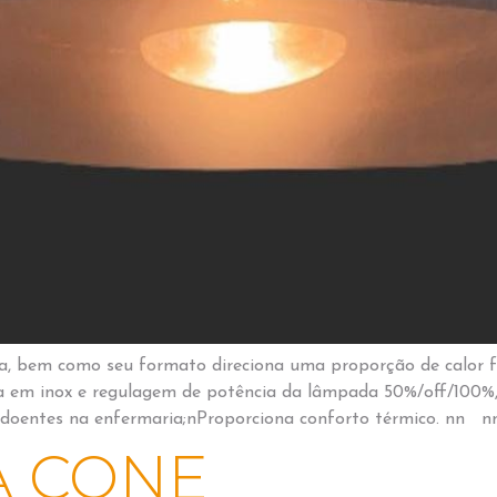
cia, bem como seu formato direciona uma proporção de calor f
 em inox e regulagem de potência da lâmpada 50%/off/100%
s doentes na enfermaria;nProporciona conforto térmico. nn nn
 CONE