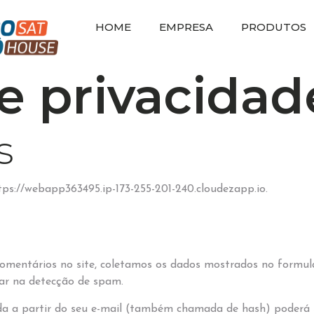
HOME
EMPRESA
PRODUTOS
de privacidad
s
tps://webapp363495.ip-173-255-201-240.cloudezapp.io.
omentários no site, coletamos os dados mostrados no formulá
iar na detecção de spam.
a a partir do seu e-mail (também chamada de hash) poderá se