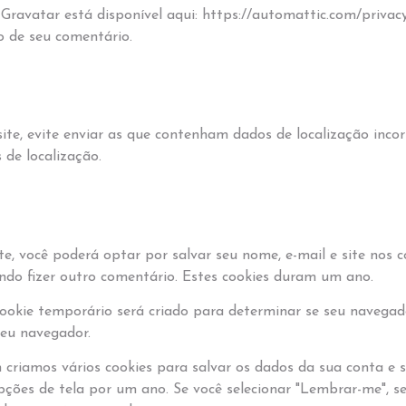
o Gravatar está disponível aqui: https://automattic.com/priva
to de seu comentário.
site, evite enviar as que contenham dados de localização inc
 de localização.
e, você poderá optar por salvar seu nome, e-mail e site nos co
do fizer outro comentário. Estes cookies duram um ano.
cookie temporário será criado para determinar se seu navega
seu navegador.
riamos vários cookies para salvar os dados da sua conta e su
opções de tela por um ano. Se você selecionar "Lembrar-me", 