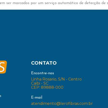
dem ser marcados por um serviço automático de detecção de 
CONTATO
Encontre-nos
Linha Rosario, S/N - Centro
Caibi - SC
CEP: 89888-000
o
E-mail
atendimento@lerofibras.com.br