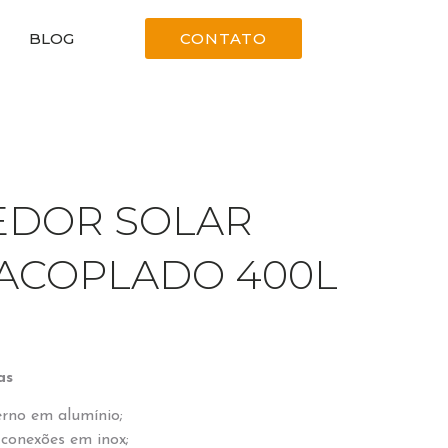
BLOG
CONTATO
EDOR SOLAR
ACOPLADO 400L
as
rno em alumínio;
 conexões em inox;