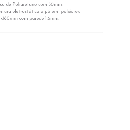
ico de Poliuretano com 50mm;
ntura eletrostática a pó em poliéster;
8x180mm com parede 1,6mm.