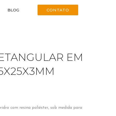
BLOG
CONTATO
ETANGULAR EM
35X25X3MM
vidro com resina poliéster, sob medida para