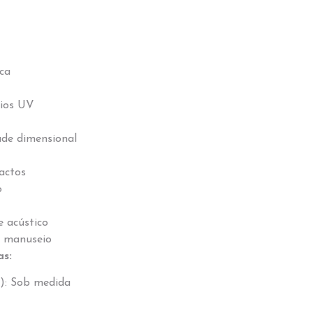
ica
aios UV
ade dimensional
actos
o
e acústico
e manuseio
as:
): Sob medida