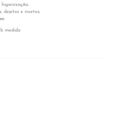
 higienização;
, dejetos e insetos;
as:
ob medida